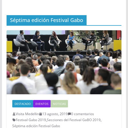
Séptima edición Festival Gabo
DESTACADO
EVENTOS
NOTICIAS
Visita Medellin
13 agosto, 2019
0 comentarios
Festival Gabo 2019
,
Secciones del Festival GaBO 2019
,
Séptima edición Festival Gabo