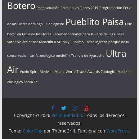
Botero
Programación Feria de las Flores 2019
Programación Feria
Pueblito Paisa
de las Flores domingo 11 de agosto
Que
hacer en Feria de las Flores
Recomendaciones para la Feria de las Flores
Sarpa volará desde Medellín a Aruba y Curazao
Tarifa ingreso parque de la
Ultra
conservacion
tarifa zoologico medellin
Tranvia de Ayacucho
Air
Vuelo Spirit Medellin Miami
World Travel Awards
Zoologico Medellin
Zoologico Santa Fe
Copyright © 2026
Visita Medellin
. Todos los derechos
reservados.
Tema:
ColorMag
por ThemeGrill. Funciona con
WordPress
.