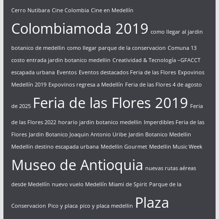
Cerro Nutibara
Cine Colombia
Cine en Medellín
Colombiamoda 2019
como llegar al jardin
botanico de medellin
como llegar parque de la conservacion
Comuna 13
costo entrada jardin botanico medellin
Creatividad & Tecnología –GFACCT
escapada urbana
Eventos
Eventos destacados Feria de las Flores
Expovinos
Medellín 2019
Expovinos regresa a Medellín
Feria de las Flores 4 de agosto
Feria de las Flores 2019
de 2025
Feria
de las Flores 2022
horario jardin botanico medellin
Imperdibles Feria de las
Flores
Jardin Botanico Joaquin Antonio Uribe
Jardin Botanico Medellin
Medellin destino escapada urbana
Medellin Gourmet
Medellin Music Week
Museo de Antioquia
nuevas rutas aéreas
desde Medellín
nuevo vuelo Medellín Miami de Spirit
Parque de la
Plaza
Conservacion
Pico y placa
pico y placa medellin