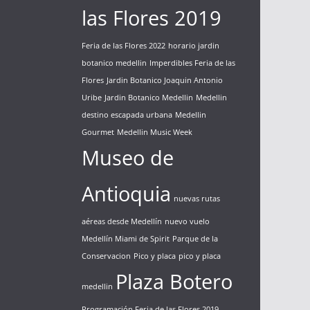
las Flores 2019
Feria de las Flores 2022
horario jardin
botanico medellin
Imperdibles Feria de las
Flores
Jardin Botanico Joaquin Antonio
Uribe
Jardin Botanico Medellin
Medellin
destino escapada urbana
Medellin
Gourmet
Medellin Music Week
Museo de
Antioquia
nuevas rutas
aéreas desde Medellín
nuevo vuelo
Medellín Miami de Spirit
Parque de la
Conservacion
Pico y placa
pico y placa
Plaza Botero
medellin
Programación Feria de las Flores 2019