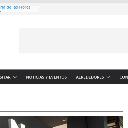
ia de las Flores
de agosto
 Clásicos y Antiguos
vera sobre ruedas
s perder
ia de las Flores
10 de agosto
ia de las Flores
 de agosto
ia de las Flores
 de agosto
SITAR
NOTICIAS Y EVENTOS
ALREDEDORES
CON