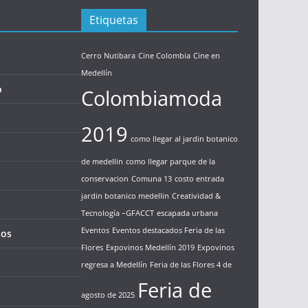
Etiquetas
Cerro Nutibara
Cine Colombia
Cine en
Medellín
o
Colombiamoda
2019
como llegar al jardin botanico
de medellin
como llegar parque de la
conservacion
Comuna 13
costo entrada
jardin botanico medellin
Creatividad &
Tecnología –GFACCT
escapada urbana
Eventos
Eventos destacados Feria de las
tos
Flores
Expovinos Medellín 2019
Expovinos
regresa a Medellín
Feria de las Flores 4 de
Feria de
agosto de 2025