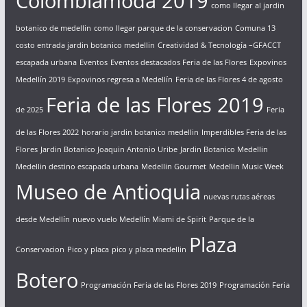
Colombiamoda 2019
como llegar al jardin
botanico de medellin
como llegar parque de la conservacion
Comuna 13
costo entrada jardin botanico medellin
Creatividad & Tecnología –GFACCT
escapada urbana
Eventos
Eventos destacados Feria de las Flores
Expovinos
Medellín 2019
Expovinos regresa a Medellín
Feria de las Flores 4 de agosto
Feria de las Flores 2019
de 2025
Feria
de las Flores 2022
horario jardin botanico medellin
Imperdibles Feria de las
Flores
Jardin Botanico Joaquin Antonio Uribe
Jardin Botanico Medellin
Medellin destino escapada urbana
Medellin Gourmet
Medellin Music Week
Museo de Antioquia
nuevas rutas aéreas
desde Medellín
nuevo vuelo Medellín Miami de Spirit
Parque de la
Plaza
Conservacion
Pico y placa
pico y placa medellin
Botero
Programación Feria de las Flores 2019
Programación Feria