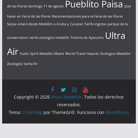
Pueblito Paisa
de las Flores domingo 11 de agosto
Que
hacer en Feria de las Flores
Recomendaciones para la Feria de las Flores
Sarpa volará desde Medellín a Aruba y Curazao
Tarifa ingreso parque de la
Ultra
conservacion
tarifa zoologico medellin
Tranvia de Ayacucho
Air
Vuelo Spirit Medellin Miami
World Travel Awards
Zoologico Medellin
Zoologico Santa Fe
Copyright © 2026
Visita Medellin
. Todos los derechos
reservados.
Tema:
ColorMag
por ThemeGrill. Funciona con
WordPress
.