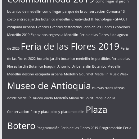
como llegar al jardin
botanico de medellin
como llegar parque de la conservacion
Comuna 13
costo entrada jardin botanico medellin
Creatividad & Tecnología –GFACCT
escapada urbana
Eventos
Eventos destacados Feria de las Flores
Expovinos
Medellín 2019
Expovinos regresa a Medellín
Feria de las Flores 4 de agosto
Feria de las Flores 2019
de 2025
Feria
de las Flores 2022
horario jardin botanico medellin
Imperdibles Feria de las
Flores
Jardin Botanico Joaquin Antonio Uribe
Jardin Botanico Medellin
Medellin destino escapada urbana
Medellin Gourmet
Medellin Music Week
Museo de Antioquia
nuevas rutas aéreas
desde Medellín
nuevo vuelo Medellín Miami de Spirit
Parque de la
Plaza
Conservacion
Pico y placa
pico y placa medellin
Botero
Programación Feria de las Flores 2019
Programación Feria