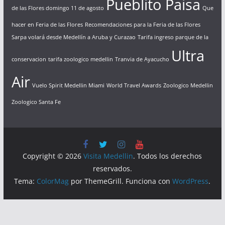
Pueblito Paisa
de las Flores domingo 11 de agosto
Que
hacer en Feria de las Flores
Recomendaciones para la Feria de las Flores
Sarpa volará desde Medellín a Aruba y Curazao
Tarifa ingreso parque de la
Ultra
conservacion
tarifa zoologico medellin
Tranvia de Ayacucho
Air
Vuelo Spirit Medellin Miami
World Travel Awards
Zoologico Medellin
Zoologico Santa Fe
Copyright © 2026
Visita Medellin
. Todos los derechos
reservados.
Tema:
ColorMag
por ThemeGrill. Funciona con
WordPress
.