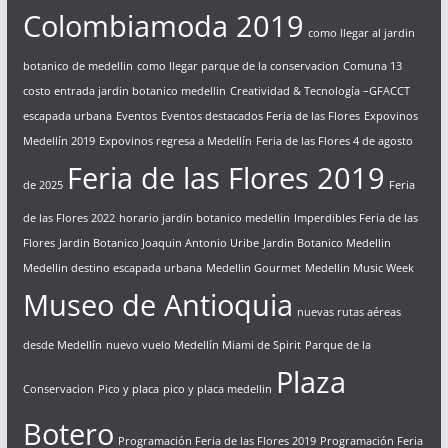
Colombiamoda 2019
como llegar al jardin
botanico de medellin
como llegar parque de la conservacion
Comuna 13
costo entrada jardin botanico medellin
Creatividad & Tecnología –GFACCT
escapada urbana
Eventos
Eventos destacados Feria de las Flores
Expovinos
Medellín 2019
Expovinos regresa a Medellín
Feria de las Flores 4 de agosto
Feria de las Flores 2019
de 2025
Feria
de las Flores 2022
horario jardin botanico medellin
Imperdibles Feria de las
Flores
Jardin Botanico Joaquin Antonio Uribe
Jardin Botanico Medellin
Medellin destino escapada urbana
Medellin Gourmet
Medellin Music Week
Museo de Antioquia
nuevas rutas aéreas
desde Medellín
nuevo vuelo Medellín Miami de Spirit
Parque de la
Plaza
Conservacion
Pico y placa
pico y placa medellin
Botero
Programación Feria de las Flores 2019
Programación Feria