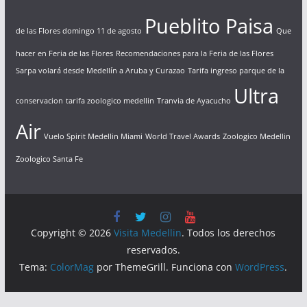
Pueblito Paisa
de las Flores domingo 11 de agosto
Que
hacer en Feria de las Flores
Recomendaciones para la Feria de las Flores
Sarpa volará desde Medellín a Aruba y Curazao
Tarifa ingreso parque de la
Ultra
conservacion
tarifa zoologico medellin
Tranvia de Ayacucho
Air
Vuelo Spirit Medellin Miami
World Travel Awards
Zoologico Medellin
Zoologico Santa Fe
Copyright © 2026
Visita Medellin
. Todos los derechos
reservados.
Tema:
ColorMag
por ThemeGrill. Funciona con
WordPress
.