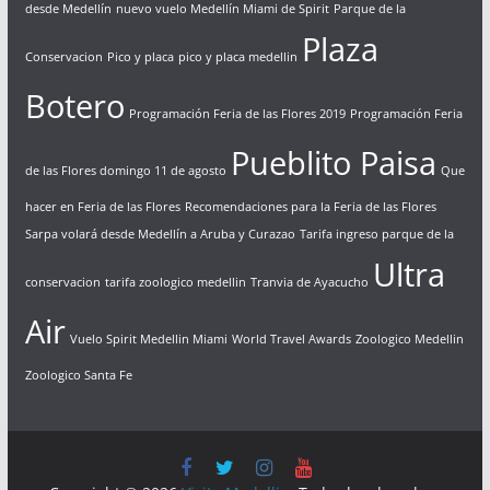
desde Medellín
nuevo vuelo Medellín Miami de Spirit
Parque de la
Plaza
Conservacion
Pico y placa
pico y placa medellin
Botero
Programación Feria de las Flores 2019
Programación Feria
Pueblito Paisa
de las Flores domingo 11 de agosto
Que
hacer en Feria de las Flores
Recomendaciones para la Feria de las Flores
Sarpa volará desde Medellín a Aruba y Curazao
Tarifa ingreso parque de la
Ultra
conservacion
tarifa zoologico medellin
Tranvia de Ayacucho
Air
Vuelo Spirit Medellin Miami
World Travel Awards
Zoologico Medellin
Zoologico Santa Fe