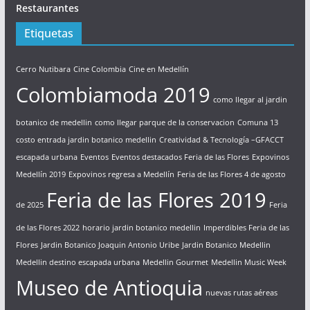
Restaurantes
Etiquetas
Cerro Nutibara
Cine Colombia
Cine en Medellín
Colombiamoda 2019
como llegar al jardin
botanico de medellin
como llegar parque de la conservacion
Comuna 13
costo entrada jardin botanico medellin
Creatividad & Tecnología –GFACCT
escapada urbana
Eventos
Eventos destacados Feria de las Flores
Expovinos
Medellín 2019
Expovinos regresa a Medellín
Feria de las Flores 4 de agosto
Feria de las Flores 2019
de 2025
Feria
de las Flores 2022
horario jardin botanico medellin
Imperdibles Feria de las
Flores
Jardin Botanico Joaquin Antonio Uribe
Jardin Botanico Medellin
Medellin destino escapada urbana
Medellin Gourmet
Medellin Music Week
Museo de Antioquia
nuevas rutas aéreas