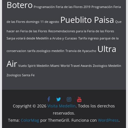
Botero
Programación Feria de las Flores 2019
Programación Feria
Pueblito Paisa
de las Flores domingo 11 de agosto
Que
hacer en Feria de las Flores
Recomendaciones para la Feria de las Flores
Sarpa volará desde Medellín a Aruba y Curazao
Tarifa ingreso parque de la
Ultra
conservacion
tarifa zoologico medellin
Tranvia de Ayacucho
Air
Vuelo Spirit Medellin Miami
World Travel Awards
Zoologico Medellin
Zoologico Santa Fe
Copyright © 2026
Visita Medellin
. Todos los derechos
reservados.
Tema:
ColorMag
por ThemeGrill. Funciona con
WordPress
.