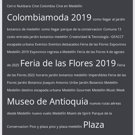
Cerro Nutibara
Cine Colombia
Cine en Medellín
Colombiamoda 2019
como llegar al jardin
botanico de medellin
como llegar parque de la conservacion
Comuna 13
costo entrada jardin botanico medellin
Creatividad & Tecnología –GFACCT
escapada urbana
Eventos
Eventos destacados Feria de las Flores
Expovinos
Medellín 2019
Expovinos regresa a Medellín
Feria de las Flores 4 de agosto
Feria de las Flores 2019
de 2025
Feria
de las Flores 2022
horario jardin botanico medellin
Imperdibles Feria de las
Flores
Jardin Botanico Joaquin Antonio Uribe
Jardin Botanico Medellin
Medellin destino escapada urbana
Medellin Gourmet
Medellin Music Week
Museo de Antioquia
nuevas rutas aéreas
desde Medellín
nuevo vuelo Medellín Miami de Spirit
Parque de la
Plaza
Conservacion
Pico y placa
pico y placa medellin