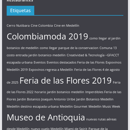
Etiquetas
Cerro Nutibara
Cine Colombia
Cine en Medellín
Colombiamoda 2019
como llegar al jardin
botanico de medellin
como llegar parque de la conservacion
Comuna 13
costo entrada jardin botanico medellin
Creatividad & Tecnología –GFACCT
escapada urbana
Eventos
Eventos destacados Feria de las Flores
Expovinos
Medellín 2019
Expovinos regresa a Medellín
Feria de las Flores 4 de agosto
Feria de las Flores 2019
de 2025
Feria
de las Flores 2022
horario jardin botanico medellin
Imperdibles Feria de las
Flores
Jardin Botanico Joaquin Antonio Uribe
Jardin Botanico Medellin
Medellin destino escapada urbana
Medellin Gourmet
Medellin Music Week
Museo de Antioquia
nuevas rutas aéreas
desde Medellín
nuevo vuelo Medellín Miami de Spirit
Parque de la