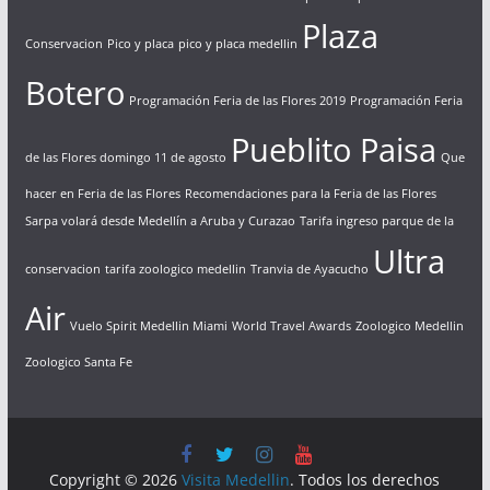
Plaza
Conservacion
Pico y placa
pico y placa medellin
Botero
Programación Feria de las Flores 2019
Programación Feria
Pueblito Paisa
de las Flores domingo 11 de agosto
Que
hacer en Feria de las Flores
Recomendaciones para la Feria de las Flores
Sarpa volará desde Medellín a Aruba y Curazao
Tarifa ingreso parque de la
Ultra
conservacion
tarifa zoologico medellin
Tranvia de Ayacucho
Air
Vuelo Spirit Medellin Miami
World Travel Awards
Zoologico Medellin
Zoologico Santa Fe
Copyright © 2026
Visita Medellin
. Todos los derechos