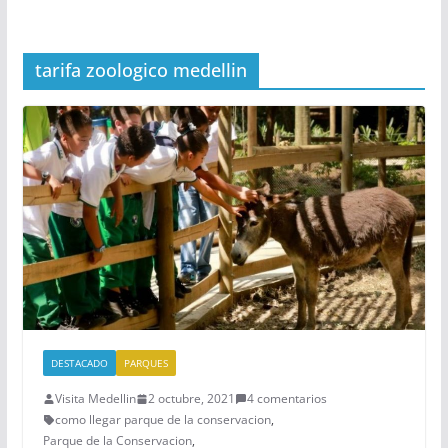
tarifa zoologico medellin
DESTACADO
PARQUES
Visita Medellin
2 octubre, 2021
4 comentarios
como llegar parque de la conservacion
,
Parque de la Conservacion
,