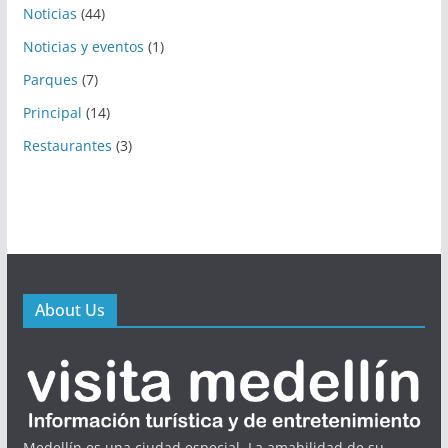
Noticias
(44)
Noticias y eventos
(1)
Parques
(7)
Principal
(14)
Restaurantes
(3)
About Us
Medellín es una ciudad especial. La amabilidad de su