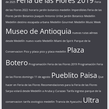
Feria de las Flores 2019
de 2025
Feria
de las Flores 2022
horario jardin botanico medellin
Imperdibles Feria de las
Flores
Jardin Botanico Joaquin Antonio Uribe
Jardin Botanico Medellin
Medellin destino escapada urbana
Medellin Gourmet
Medellin Music Week
Museo de Antioquia
nuevas rutas aéreas
desde Medellín
nuevo vuelo Medellín Miami de Spirit
Parque de la
Plaza
Conservacion
Pico y placa
pico y placa medellin
Botero
Programación Feria de las Flores 2019
Programación Feria
Pueblito Paisa
de las Flores domingo 11 de agosto
Que
hacer en Feria de las Flores
Recomendaciones para la Feria de las Flores
Sarpa volará desde Medellín a Aruba y Curazao
Tarifa ingreso parque de la
Ultra
conservacion
tarifa zoologico medellin
Tranvia de Ayacucho