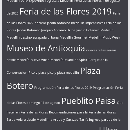
Medellín 2019
Expovinos regresa a Medellín
Feria de las Flores 4 de agosto
Feria de las Flores 2019
de 2025
Feria
de las Flores 2022
horario jardin botanico medellin
Imperdibles Feria de las
Flores
Jardin Botanico Joaquin Antonio Uribe
Jardin Botanico Medellin
Medellin destino escapada urbana
Medellin Gourmet
Medellin Music Week
Museo de Antioquia
nuevas rutas aéreas
desde Medellín
nuevo vuelo Medellín Miami de Spirit
Parque de la
Plaza
Conservacion
Pico y placa
pico y placa medellin
Botero
Programación Feria de las Flores 2019
Programación Feria
Pueblito Paisa
de las Flores domingo 11 de agosto
Que
hacer en Feria de las Flores
Recomendaciones para la Feria de las Flores
Sarpa volará desde Medellín a Aruba y Curazao
Tarifa ingreso parque de la