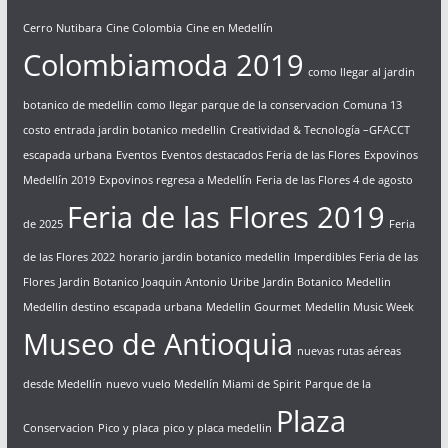
Cerro Nutibara
Cine Colombia
Cine en Medellín
Colombiamoda 2019
como llegar al jardin
botanico de medellin
como llegar parque de la conservacion
Comuna 13
costo entrada jardin botanico medellin
Creatividad & Tecnología –GFACCT
escapada urbana
Eventos
Eventos destacados Feria de las Flores
Expovinos
Medellín 2019
Expovinos regresa a Medellín
Feria de las Flores 4 de agosto
Feria de las Flores 2019
de 2025
Feria
de las Flores 2022
horario jardin botanico medellin
Imperdibles Feria de las
Flores
Jardin Botanico Joaquin Antonio Uribe
Jardin Botanico Medellin
Medellin destino escapada urbana
Medellin Gourmet
Medellin Music Week
Museo de Antioquia
nuevas rutas aéreas
desde Medellín
nuevo vuelo Medellín Miami de Spirit
Parque de la
Plaza
Conservacion
Pico y placa
pico y placa medellin