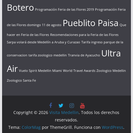
Botero
Programación Feria de las Flores 2019
Programación Feria
Pueblito Paisa
de las Flores domingo 11 de agosto
Que
hacer en Feria de las Flores
Recomendaciones para la Feria de las Flores
Sarpa volará desde Medellín a Aruba y Curazao
Tarifa ingreso parque de la
Ultra
conservacion
tarifa zoologico medellin
Tranvia de Ayacucho
Air
Vuelo Spirit Medellin Miami
World Travel Awards
Zoologico Medellin
Zoologico Santa Fe
Copyright © 2026
Visita Medellin
. Todos los derechos
reservados.
Tema:
ColorMag
por ThemeGrill. Funciona con
WordPress
.