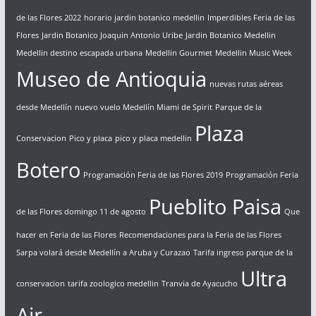
de las Flores 2022
horario jardin botanico medellin
Imperdibles Feria de las
Flores
Jardin Botanico Joaquin Antonio Uribe
Jardin Botanico Medellin
Medellin destino escapada urbana
Medellin Gourmet
Medellin Music Week
Museo de Antioquia
nuevas rutas aéreas
desde Medellín
nuevo vuelo Medellín Miami de Spirit
Parque de la
Plaza
Conservacion
Pico y placa
pico y placa medellin
Botero
Programación Feria de las Flores 2019
Programación Feria
Pueblito Paisa
de las Flores domingo 11 de agosto
Que
hacer en Feria de las Flores
Recomendaciones para la Feria de las Flores
Sarpa volará desde Medellín a Aruba y Curazao
Tarifa ingreso parque de la
Ultra
conservacion
tarifa zoologico medellin
Tranvia de Ayacucho
Air