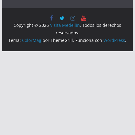
Copyright © 2026
Visita Medellin
. Todos los derechos
reservados.
Tema:
ColorMag
por ThemeGrill. Funciona con
WordPress
.