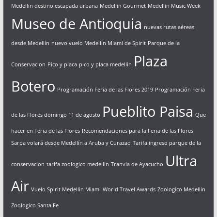
Medellin destino escapada urbana
Medellin Gourmet
Medellin Music Week
Museo de Antioquia
nuevas rutas aéreas
desde Medellín
nuevo vuelo Medellín Miami de Spirit
Parque de la
Plaza
Conservacion
Pico y placa
pico y placa medellin
Botero
Programación Feria de las Flores 2019
Programación Feria
Pueblito Paisa
de las Flores domingo 11 de agosto
Que
hacer en Feria de las Flores
Recomendaciones para la Feria de las Flores
Sarpa volará desde Medellín a Aruba y Curazao
Tarifa ingreso parque de la
Ultra
conservacion
tarifa zoologico medellin
Tranvia de Ayacucho
Air
Vuelo Spirit Medellin Miami
World Travel Awards
Zoologico Medellin
Zoologico Santa Fe