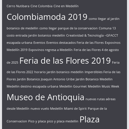
Cerro Nutibara
Cine Colombia
Cine en Medellín
Colombiamoda 2019
como llegar al jardin
botanico de medellin
como llegar parque de la conservacion
Comuna 13
costo entrada jardin botanico medellin
Creatividad & Tecnología –GFACCT
escapada urbana
Eventos
Eventos destacados Feria de las Flores
Expovinos
Medellín 2019
Expovinos regresa a Medellín
Feria de las Flores 4 de agosto
Feria de las Flores 2019
de 2025
Feria
de las Flores 2022
horario jardin botanico medellin
Imperdibles Feria de las
Flores
Jardin Botanico Joaquin Antonio Uribe
Jardin Botanico Medellin
Medellin destino escapada urbana
Medellin Gourmet
Medellin Music Week
Museo de Antioquia
nuevas rutas aéreas
desde Medellín
nuevo vuelo Medellín Miami de Spirit
Parque de la
Plaza
Conservacion
Pico y placa
pico y placa medellin