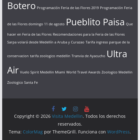
Botero
Programación Feria de las Flores 2019
Programación Feria
Pueblito Paisa
de las Flores domingo 11 de agosto
Que
hacer en Feria de las Flores
Recomendaciones para la Feria de las Flores
Sarpa volará desde Medellín a Aruba y Curazao
Tarifa ingreso parque de la
Ultra
conservacion
tarifa zoologico medellin
Tranvia de Ayacucho
Air
Vuelo Spirit Medellin Miami
World Travel Awards
Zoologico Medellin
Zoologico Santa Fe
Copyright © 2026
Visita Medellin
. Todos los derechos
reservados.
Tema:
ColorMag
por ThemeGrill. Funciona con
WordPress
.