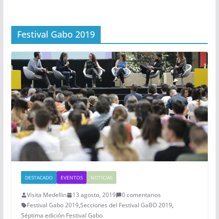
Festival Gabo 2019
DESTACADO
EVENTOS
NOTICIAS
Visita Medellin
13 agosto, 2019
0 comentarios
Festival Gabo 2019
,
Secciones del Festival GaBO 2019
,
Séptima edición Festival Gabo