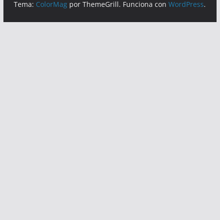
Tema:
ColorMag
por ThemeGrill. Funciona con
WordPress
.