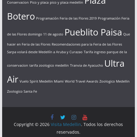
Plaza
Conservacion
Pico y placa
pico y placa medellin
Botero
Programación Feria de las Flores 2019
Programación Feria
Pueblito Paisa
de las Flores domingo 11 de agosto
Que
hacer en Feria de las Flores
Recomendaciones para la Feria de las Flores
Sarpa volará desde Medellín a Aruba y Curazao
Tarifa ingreso parque de la
Ultra
conservacion
tarifa zoologico medellin
Tranvia de Ayacucho
Air
Vuelo Spirit Medellin Miami
World Travel Awards
Zoologico Medellin
Zoologico Santa Fe
Copyright © 2026
Visita Medellin
. Todos los derechos
reservados.