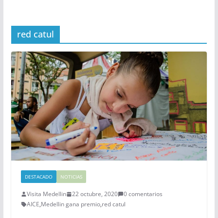
red catul
DESTACADO
NOTICIAS
Visita Medellin
22 octubre, 2020
0 comentarios
AICE
,
Medellin gana premio
,
red catul