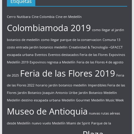
Etiquetas
Cerro Nutibara
Cine Colombia
Cine en Medellín
Colombiamoda 2019
como llegar al jardin
botanico de medellin
como llegar parque de la conservacion
Comuna 13
costo entrada jardin botanico medellin
Creatividad & Tecnología –GFACCT
escapada urbana
Eventos
Eventos destacados Feria de las Flores
Expovinos
Medellín 2019
Expovinos regresa a Medellín
Feria de las Flores 4 de agosto
Feria de las Flores 2019
de 2025
Feria
de las Flores 2022
horario jardin botanico medellin
Imperdibles Feria de las
Flores
Jardin Botanico Joaquin Antonio Uribe
Jardin Botanico Medellin
Medellin destino escapada urbana
Medellin Gourmet
Medellin Music Week
Museo de Antioquia
nuevas rutas aéreas
desde Medellín
nuevo vuelo Medellín Miami de Spirit
Parque de la