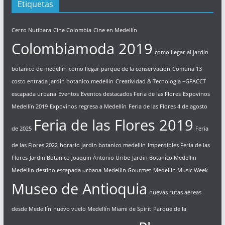
Etiquetas
Cerro Nutibara
Cine Colombia
Cine en Medellín
Colombiamoda 2019
como llegar al jardin
botanico de medellin
como llegar parque de la conservacion
Comuna 13
costo entrada jardin botanico medellin
Creatividad & Tecnología –GFACCT
escapada urbana
Eventos
Eventos destacados Feria de las Flores
Expovinos
Medellín 2019
Expovinos regresa a Medellín
Feria de las Flores 4 de agosto
Feria de las Flores 2019
de 2025
Feria
de las Flores 2022
horario jardin botanico medellin
Imperdibles Feria de las
Flores
Jardin Botanico Joaquin Antonio Uribe
Jardin Botanico Medellin
Medellin destino escapada urbana
Medellin Gourmet
Medellin Music Week
Museo de Antioquia
nuevas rutas aéreas
desde Medellín
nuevo vuelo Medellín Miami de Spirit
Parque de la