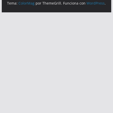
Tema:
ColorMag
por ThemeGrill. Funciona con
WordPress
.