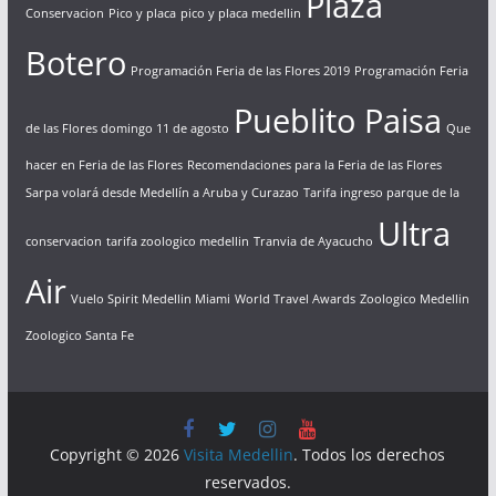
Plaza
Conservacion
Pico y placa
pico y placa medellin
Botero
Programación Feria de las Flores 2019
Programación Feria
Pueblito Paisa
de las Flores domingo 11 de agosto
Que
hacer en Feria de las Flores
Recomendaciones para la Feria de las Flores
Sarpa volará desde Medellín a Aruba y Curazao
Tarifa ingreso parque de la
Ultra
conservacion
tarifa zoologico medellin
Tranvia de Ayacucho
Air
Vuelo Spirit Medellin Miami
World Travel Awards
Zoologico Medellin
Zoologico Santa Fe
Copyright © 2026
Visita Medellin
. Todos los derechos
reservados.