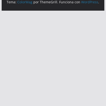
Tema:
ColorMag
por ThemeGrill. Funciona con
WordPress
.