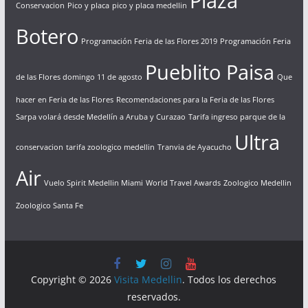
Plaza
Conservacion
Pico y placa
pico y placa medellin
Botero
Programación Feria de las Flores 2019
Programación Feria
Pueblito Paisa
de las Flores domingo 11 de agosto
Que
hacer en Feria de las Flores
Recomendaciones para la Feria de las Flores
Sarpa volará desde Medellín a Aruba y Curazao
Tarifa ingreso parque de la
Ultra
conservacion
tarifa zoologico medellin
Tranvia de Ayacucho
Air
Vuelo Spirit Medellin Miami
World Travel Awards
Zoologico Medellin
Zoologico Santa Fe
Copyright © 2026
Visita Medellin
. Todos los derechos
reservados.