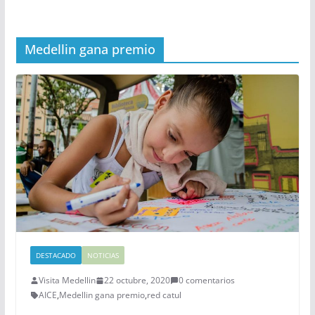
Medellin gana premio
DESTACADO
NOTICIAS
Visita Medellin
22 octubre, 2020
0 comentarios
AICE
,
Medellin gana premio
,
red catul