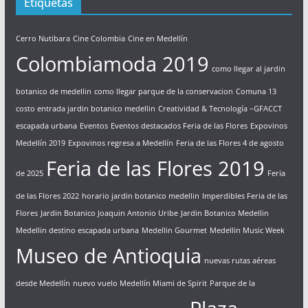
Etiquetas
Cerro Nutibara
Cine Colombia
Cine en Medellín
Colombiamoda 2019
como llegar al jardin
botanico de medellin
como llegar parque de la conservacion
Comuna 13
costo entrada jardin botanico medellin
Creatividad & Tecnología –GFACCT
escapada urbana
Eventos
Eventos destacados Feria de las Flores
Expovinos
Medellín 2019
Expovinos regresa a Medellín
Feria de las Flores 4 de agosto
Feria de las Flores 2019
de 2025
Feria
de las Flores 2022
horario jardin botanico medellin
Imperdibles Feria de las
Flores
Jardin Botanico Joaquin Antonio Uribe
Jardin Botanico Medellin
Medellin destino escapada urbana
Medellin Gourmet
Medellin Music Week
Museo de Antioquia
nuevas rutas aéreas
desde Medellín
nuevo vuelo Medellín Miami de Spirit
Parque de la