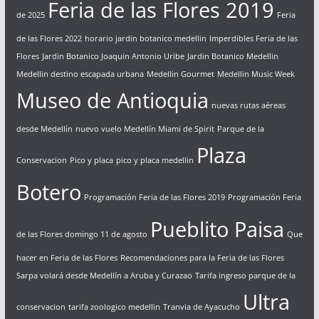
Feria de las Flores 2019
de 2025
Feria
de las Flores 2022
horario jardin botanico medellin
Imperdibles Feria de las
Flores
Jardin Botanico Joaquin Antonio Uribe
Jardin Botanico Medellin
Medellin destino escapada urbana
Medellin Gourmet
Medellin Music Week
Museo de Antioquia
nuevas rutas aéreas
desde Medellín
nuevo vuelo Medellín Miami de Spirit
Parque de la
Plaza
Conservacion
Pico y placa
pico y placa medellin
Botero
Programación Feria de las Flores 2019
Programación Feria
Pueblito Paisa
de las Flores domingo 11 de agosto
Que
hacer en Feria de las Flores
Recomendaciones para la Feria de las Flores
Sarpa volará desde Medellín a Aruba y Curazao
Tarifa ingreso parque de la
Ultra
conservacion
tarifa zoologico medellin
Tranvia de Ayacucho