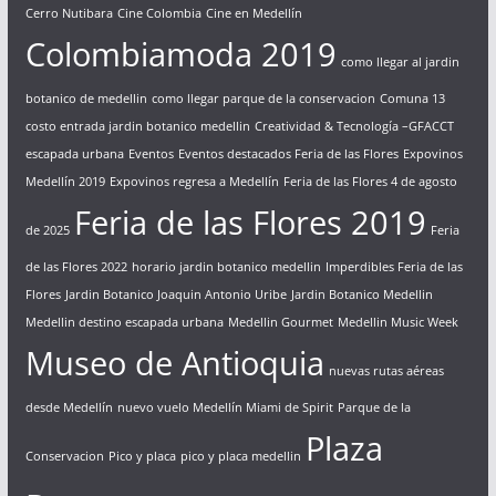
Cerro Nutibara
Cine Colombia
Cine en Medellín
Colombiamoda 2019
como llegar al jardin
botanico de medellin
como llegar parque de la conservacion
Comuna 13
costo entrada jardin botanico medellin
Creatividad & Tecnología –GFACCT
escapada urbana
Eventos
Eventos destacados Feria de las Flores
Expovinos
Medellín 2019
Expovinos regresa a Medellín
Feria de las Flores 4 de agosto
Feria de las Flores 2019
de 2025
Feria
de las Flores 2022
horario jardin botanico medellin
Imperdibles Feria de las
Flores
Jardin Botanico Joaquin Antonio Uribe
Jardin Botanico Medellin
Medellin destino escapada urbana
Medellin Gourmet
Medellin Music Week
Museo de Antioquia
nuevas rutas aéreas
desde Medellín
nuevo vuelo Medellín Miami de Spirit
Parque de la
Plaza
Conservacion
Pico y placa
pico y placa medellin