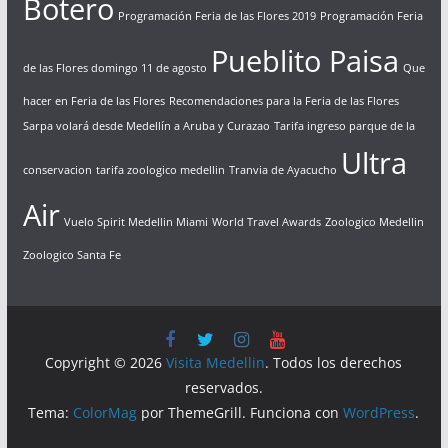
Botero
Programación Feria de las Flores 2019
Programación Feria
Pueblito Paisa
de las Flores domingo 11 de agosto
Que
hacer en Feria de las Flores
Recomendaciones para la Feria de las Flores
Sarpa volará desde Medellín a Aruba y Curazao
Tarifa ingreso parque de la
Ultra
conservacion
tarifa zoologico medellin
Tranvia de Ayacucho
Air
Vuelo Spirit Medellin Miami
World Travel Awards
Zoologico Medellin
Zoologico Santa Fe
Copyright © 2026
Visita Medellin
. Todos los derechos
reservados.
Tema:
ColorMag
por ThemeGrill. Funciona con
WordPress
.