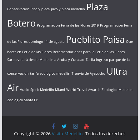
Plaza
Conservacion
Pico y placa
pico y placa medellin
Botero
Programación Feria de las Flores 2019
Programación Feria
Pueblito Paisa
de las Flores domingo 11 de agosto
Que
hacer en Feria de las Flores
Recomendaciones para la Feria de las Flores
Sarpa volará desde Medellín a Aruba y Curazao
Tarifa ingreso parque de la
Ultra
conservacion
tarifa zoologico medellin
Tranvia de Ayacucho
Air
Vuelo Spirit Medellin Miami
World Travel Awards
Zoologico Medellin
Zoologico Santa Fe
Copyright © 2026
Visita Medellin
. Todos los derechos