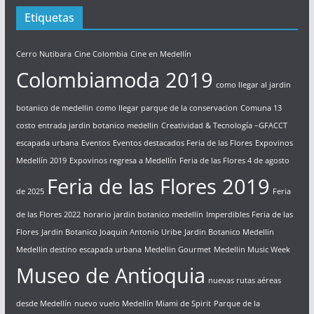
Etiquetas
Cerro Nutibara
Cine Colombia
Cine en Medellín
Colombiamoda 2019
como llegar al jardin
botanico de medellin
como llegar parque de la conservacion
Comuna 13
costo entrada jardin botanico medellin
Creatividad & Tecnología –GFACCT
escapada urbana
Eventos
Eventos destacados Feria de las Flores
Expovinos
Medellín 2019
Expovinos regresa a Medellín
Feria de las Flores 4 de agosto
Feria de las Flores 2019
de 2025
Feria
de las Flores 2022
horario jardin botanico medellin
Imperdibles Feria de las
Flores
Jardin Botanico Joaquin Antonio Uribe
Jardin Botanico Medellin
Medellin destino escapada urbana
Medellin Gourmet
Medellin Music Week
Museo de Antioquia
nuevas rutas aéreas
desde Medellín
nuevo vuelo Medellín Miami de Spirit
Parque de la