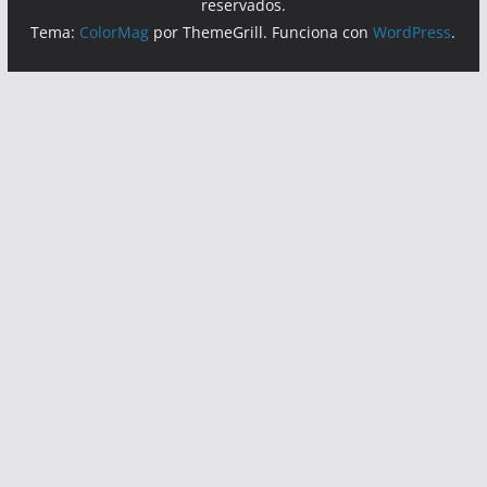
reservados.
Tema:
ColorMag
por ThemeGrill. Funciona con
WordPress
.