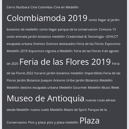
Cerro Nutibara
Cine Colombia
Cine en Medellín
Colombiamoda 2019
como llegar al jardin
botanico de medellin
como llegar parque de la conservacion
Comuna 13
costo entrada jardin botanico medellin
Creatividad & Tecnología –GFACCT
escapada urbana
Eventos
Eventos destacados Feria de las Flores
Expovinos
Medellín 2019
Expovinos regresa a Medellín
Feria de las Flores 4 de agosto
Feria de las Flores 2019
de 2025
Feria
de las Flores 2022
horario jardin botanico medellin
Imperdibles Feria de las
Flores
Jardin Botanico Joaquin Antonio Uribe
Jardin Botanico Medellin
Medellin destino escapada urbana
Medellin Gourmet
Medellin Music Week
Museo de Antioquia
nuevas rutas aéreas
desde Medellín
nuevo vuelo Medellín Miami de Spirit
Parque de la
Plaza
Conservacion
Pico y placa
pico y placa medellin