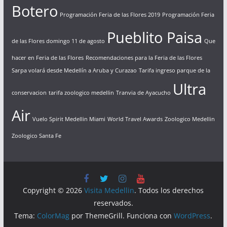
Botero
Programación Feria de las Flores 2019
Programación Feria
Pueblito Paisa
de las Flores domingo 11 de agosto
Que
hacer en Feria de las Flores
Recomendaciones para la Feria de las Flores
Sarpa volará desde Medellín a Aruba y Curazao
Tarifa ingreso parque de la
Ultra
conservacion
tarifa zoologico medellin
Tranvia de Ayacucho
Air
Vuelo Spirit Medellin Miami
World Travel Awards
Zoologico Medellin
Zoologico Santa Fe
Copyright © 2026
Visita Medellin
. Todos los derechos
reservados.
Tema:
ColorMag
por ThemeGrill. Funciona con
WordPress
.