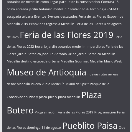
botanico de medellin
como llegar parque de la conservacion
Comuna 13
costo entrada jardin botanico medellin
Creatividad & Tecnología –GFACCT
escapada urbana
Eventos
Eventos destacados Feria de las Flores
Expovinos
Medellín 2019
Expovinos regresa a Medellín
Feria de las Flores 4 de agosto
Feria de las Flores 2019
de 2025
Feria
de las Flores 2022
horario jardin botanico medellin
Imperdibles Feria de las
Flores
Jardin Botanico Joaquin Antonio Uribe
Jardin Botanico Medellin
Medellin destino escapada urbana
Medellin Gourmet
Medellin Music Week
Museo de Antioquia
nuevas rutas aéreas
desde Medellín
nuevo vuelo Medellín Miami de Spirit
Parque de la
Plaza
Conservacion
Pico y placa
pico y placa medellin
Botero
Programación Feria de las Flores 2019
Programación Feria
Pueblito Paisa
de las Flores domingo 11 de agosto
Que