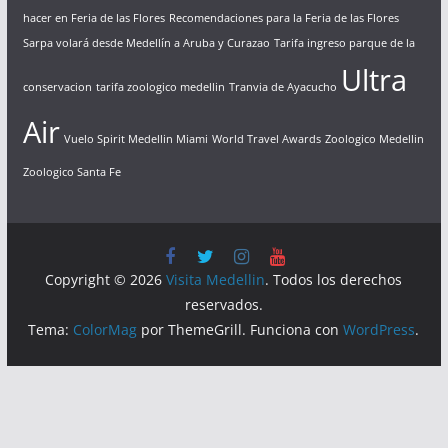
hacer en Feria de las Flores
Recomendaciones para la Feria de las Flores
Sarpa volará desde Medellín a Aruba y Curazao
Tarifa ingreso parque de la
Ultra
conservacion
tarifa zoologico medellin
Tranvia de Ayacucho
Air
Vuelo Spirit Medellin Miami
World Travel Awards
Zoologico Medellin
Zoologico Santa Fe
Copyright © 2026
Visita Medellin
. Todos los derechos
reservados.
Tema:
ColorMag
por ThemeGrill. Funciona con
WordPress
.