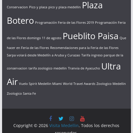
Plaza
Conservacion
Pico y placa
pico y placa medellin
Botero
Programación Feria de las Flores 2019
Programación Feria
Pueblito Paisa
de las Flores domingo 11 de agosto
Que
hacer en Feria de las Flores
Recomendaciones para la Feria de las Flores
Sarpa volará desde Medellín a Aruba y Curazao
Tarifa ingreso parque de la
Ultra
conservacion
tarifa zoologico medellin
Tranvia de Ayacucho
Air
Vuelo Spirit Medellin Miami
World Travel Awards
Zoologico Medellin
Zoologico Santa Fe
Copyright © 2026
Visita Medellin
. Todos los derechos
reservados.