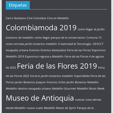
Etiquetas
Cerro Nutibara
Cine Colombia
Cine en Medellín
Colombiamoda 2019
como llegar al jardin
botanico de medellin
como llegar parque de la conservacion
Comuna 13
costo entrada jardin botanico medellin
Creatividad & Tecnología –GFACCT
escapada urbana
Eventos
Eventos destacados Feria de las Flores
Expovinos
Medellín 2019
Expovinos regresa a Medellín
Feria de las Flores 4 de agosto
Feria de las Flores 2019
de 2025
Feria
de las Flores 2022
horario jardin botanico medellin
Imperdibles Feria de las
Flores
Jardin Botanico Joaquin Antonio Uribe
Jardin Botanico Medellin
Medellin destino escapada urbana
Medellin Gourmet
Medellin Music Week
Museo de Antioquia
nuevas rutas aéreas
desde Medellín
nuevo vuelo Medellín Miami de Spirit
Parque de la